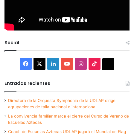
Social
Facebook
X
LinkedIn
YouTube
Instagram
TikTok
Thread
Entradas recientes
Directora de la Orquesta Symphonia de la UDLAP dirige
agrupaciones de talla nacional e internacional
La convivencia familiar marca el cierre del Curso de Verano de
Escuelas Aztecas
Coach de Escuelas Aztecas UDLAP jugará el Mundial de Flag