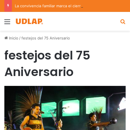
La convivencia familiar marca el cierre del Curso de Verano de Escuelas Aztecas
Menu
B
Inicio
/
festejos del 75 Aniversario
festejos del 75
Aniversario