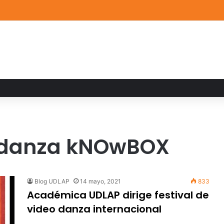
a familiar marca el cierre del Curso de Verano de Escuelas Aztecas
eo danza kNOwBOX
Blog UDLAP
14 mayo, 2021
833
Académica UDLAP dirige festival de
video danza internacional