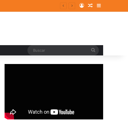
Log In
Random Article
Sidebar
Buscar