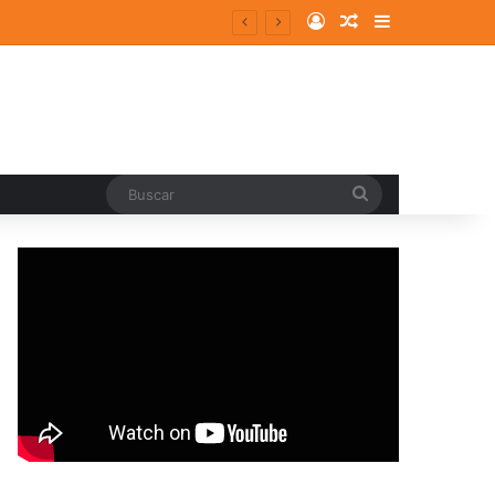
Log In
Random Article
Sidebar
Buscar