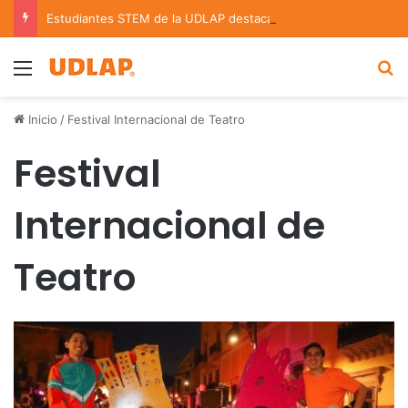
Estudiantes STEM de la UDLAP destacan en el MUTVI 2026
Menu
B
Inicio
/
Festival Internacional de Teatro
Festival
Internacional de
Teatro