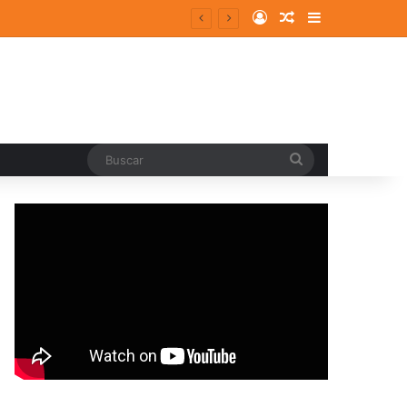
Log In
Random Article
Sidebar
Buscar