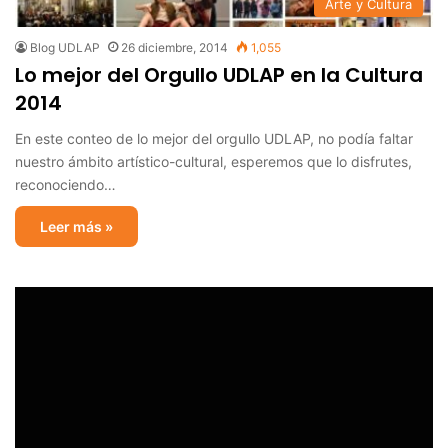
Arte y Cultura
Blog UDLAP
26 diciembre, 2014
1,055
Lo mejor del Orgullo UDLAP en la Cultura
2014
En este conteo de lo mejor del orgullo UDLAP, no podía faltar
nuestro ámbito artístico-cultural, esperemos que lo disfrutes,
reconociendo…
Leer más »