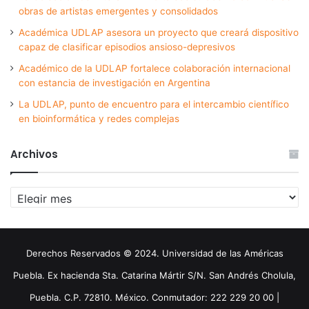
obras de artistas emergentes y consolidados
Académica UDLAP asesora un proyecto que creará dispositivo
capaz de clasificar episodios ansioso-depresivos
Académico de la UDLAP fortalece colaboración internacional
con estancia de investigación en Argentina
La UDLAP, punto de encuentro para el intercambio científico
en bioinformática y redes complejas
Archivos
Archivos
Derechos Reservados © 2024. Universidad de las Américas
Puebla. Ex hacienda Sta. Catarina Mártir S/N. San Andrés Cholula,
Puebla. C.P. 72810. México. Conmutador: 222 229 20 00 |