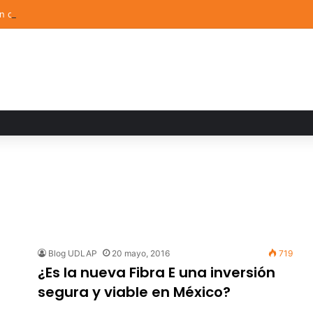
ón de Arte UDLAP fortalece su acervo con nuevas obras de artistas em
Blog UDLAP
20 mayo, 2016
719
¿Es la nueva Fibra E una inversión
segura y viable en México?