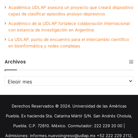
Académica UDLAP asesora un proyecto que creará dispositivo
capaz de clasificar episodios ansioso-depresivos
Académico de la UDLAP fortalece colaboración internacional
con estancia de investigación en Argentina
La UDLAP, punto de encuentro para el intercambio científico
en bioinformática y redes complejas
Archivos
Archivos
Derechos Reservados © 2024. Universidad de las Américas
Puebla. Ex hacienda Sta. Catarina Mártir S/N. San Andrés Cholula,
Puebla. C.P. 72810. México. Conmutador: 222 229 20 00 |
Admisiones: informes.nuevoingreso@udlap.mx +52 222 229 2112,