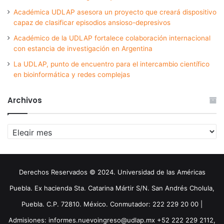
Académica UDLAP asesora un proyecto que creará dispositivo
capaz de clasificar episodios ansioso-depresivos
Académico de la UDLAP fortalece colaboración internacional
con estancia de investigación en Argentina
La UDLAP, punto de encuentro para el intercambio científico
en bioinformática y redes complejas
Archivos
Archivos
Derechos Reservados © 2024. Universidad de las Américas
Puebla. Ex hacienda Sta. Catarina Mártir S/N. San Andrés Cholula,
Puebla. C.P. 72810. México. Conmutador: 222 229 20 00 |
Admisiones: informes.nuevoingreso@udlap.mx +52 222 229 2112,