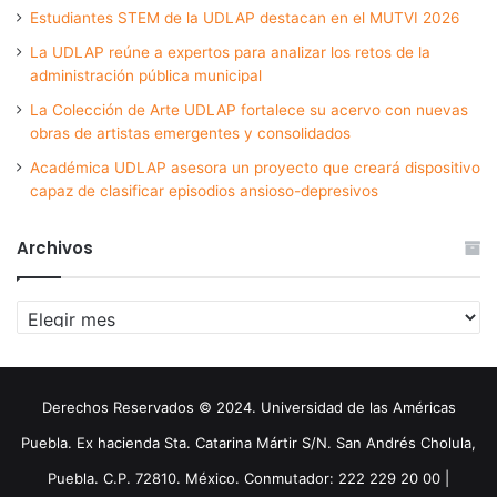
Estudiantes STEM de la UDLAP destacan en el MUTVI 2026
La UDLAP reúne a expertos para analizar los retos de la
administración pública municipal
La Colección de Arte UDLAP fortalece su acervo con nuevas
obras de artistas emergentes y consolidados
Académica UDLAP asesora un proyecto que creará dispositivo
capaz de clasificar episodios ansioso-depresivos
Archivos
Archivos
Derechos Reservados © 2024. Universidad de las Américas
Puebla. Ex hacienda Sta. Catarina Mártir S/N. San Andrés Cholula,
Puebla. C.P. 72810. México. Conmutador: 222 229 20 00 |