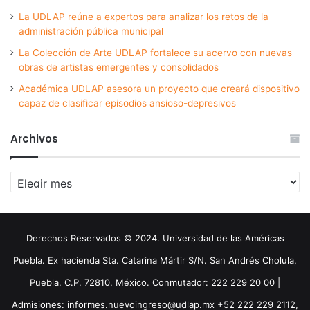
La UDLAP reúne a expertos para analizar los retos de la
administración pública municipal
La Colección de Arte UDLAP fortalece su acervo con nuevas
obras de artistas emergentes y consolidados
Académica UDLAP asesora un proyecto que creará dispositivo
capaz de clasificar episodios ansioso-depresivos
Archivos
Archivos
Derechos Reservados © 2024. Universidad de las Américas
Puebla. Ex hacienda Sta. Catarina Mártir S/N. San Andrés Cholula,
Puebla. C.P. 72810. México. Conmutador: 222 229 20 00 |
Admisiones: informes.nuevoingreso@udlap.mx +52 222 229 2112,