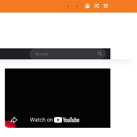
Log In
Random Article
Sidebar
Buscar