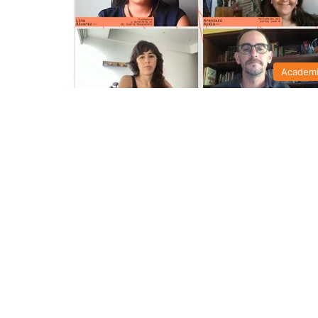
Academ