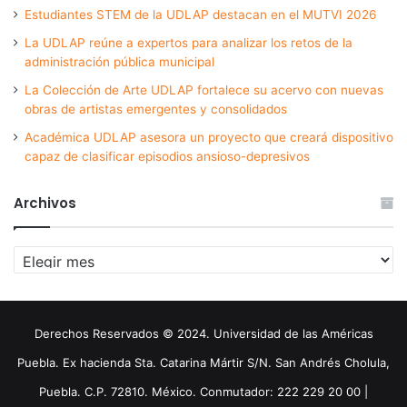
Estudiantes STEM de la UDLAP destacan en el MUTVI 2026
La UDLAP reúne a expertos para analizar los retos de la
administración pública municipal
La Colección de Arte UDLAP fortalece su acervo con nuevas
obras de artistas emergentes y consolidados
Académica UDLAP asesora un proyecto que creará dispositivo
capaz de clasificar episodios ansioso-depresivos
Archivos
Archivos
Derechos Reservados © 2024. Universidad de las Américas
Puebla. Ex hacienda Sta. Catarina Mártir S/N. San Andrés Cholula,
Puebla. C.P. 72810. México. Conmutador: 222 229 20 00 |