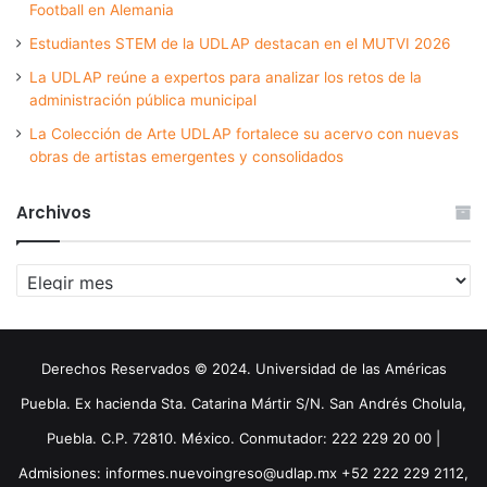
Football en Alemania
Estudiantes STEM de la UDLAP destacan en el MUTVI 2026
La UDLAP reúne a expertos para analizar los retos de la
administración pública municipal
La Colección de Arte UDLAP fortalece su acervo con nuevas
obras de artistas emergentes y consolidados
Archivos
Archivos
Derechos Reservados © 2024. Universidad de las Américas
Puebla. Ex hacienda Sta. Catarina Mártir S/N. San Andrés Cholula,
Puebla. C.P. 72810. México. Conmutador: 222 229 20 00 |
Admisiones: informes.nuevoingreso@udlap.mx +52 222 229 2112,