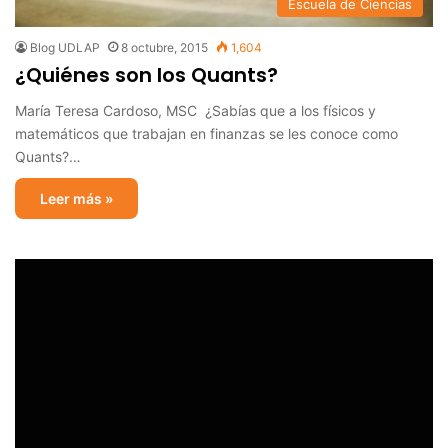
Escuela de Ciencias
Blog UDLAP
8 octubre, 2015
1,604
¿Quiénes son los Quants?
María Teresa Cardoso, MSC ¿Sabías que a los físicos y
matemáticos que trabajan en finanzas se les conoce como
Quants?…
Leer más »