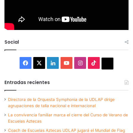
Social
Facebook
X
LinkedIn
YouTube
Instagram
TikTok
Thread
Entradas recientes
Directora de la Orquesta Symphonia de la UDLAP dirige
agrupaciones de talla nacional e internacional
La convivencia familiar marca el cierre del Curso de Verano de
Escuelas Aztecas
Coach de Escuelas Aztecas UDLAP jugará el Mundial de Flag