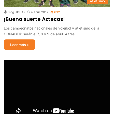
Atletismo
Blog UDLAP
4 abril, 2017
632
¡Buena suerte Aztecas!
Los campeonatos nacionales de voleibol y atletismo de la
CONADEIP serán el 7, 8 y 9 de abril. A tres…
Leer más »