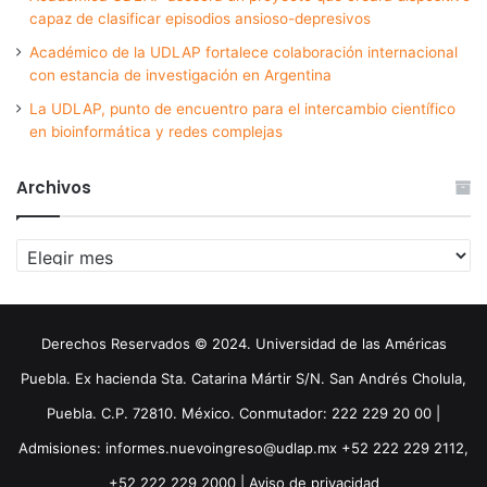
capaz de clasificar episodios ansioso-depresivos
Académico de la UDLAP fortalece colaboración internacional
con estancia de investigación en Argentina
La UDLAP, punto de encuentro para el intercambio científico
en bioinformática y redes complejas
Archivos
Archivos
Derechos Reservados © 2024. Universidad de las Américas
Puebla. Ex hacienda Sta. Catarina Mártir S/N. San Andrés Cholula,
Puebla. C.P. 72810. México. Conmutador: 222 229 20 00 |
Admisiones: informes.nuevoingreso@udlap.mx +52 222 229 2112,
+52 222 229 2000 |
Aviso de privacidad