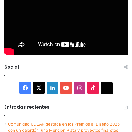
Social
Facebook
X
LinkedIn
YouTube
Instagram
TikTok
Thread
Entradas recientes
Comunidad UDLAP destaca en los Premios a! Diseño 2025
con un galardón, una Mención Plata y proyectos finalistas