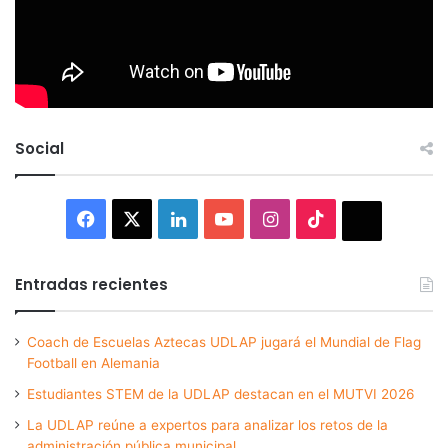
Social
Facebook
X
LinkedIn
YouTube
Instagram
TikTok
Thread
Entradas recientes
Coach de Escuelas Aztecas UDLAP jugará el Mundial de Flag
Football en Alemania
Estudiantes STEM de la UDLAP destacan en el MUTVI 2026
La UDLAP reúne a expertos para analizar los retos de la
administración pública municipal