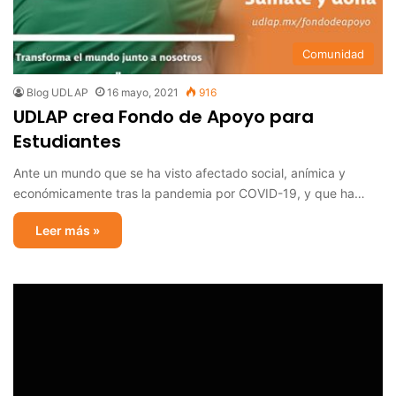
Comunidad
Blog UDLAP
16 mayo, 2021
916
UDLAP crea Fondo de Apoyo para
Estudiantes
Ante un mundo que se ha visto afectado social, anímica y
económicamente tras la pandemia por COVID-19, y que ha…
Leer más »