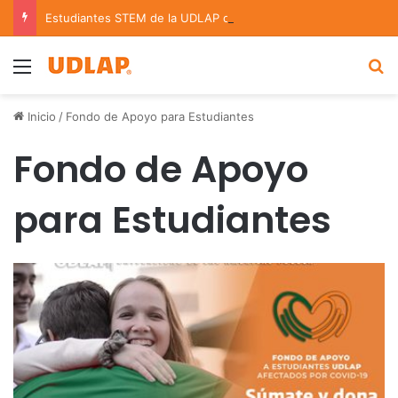
Estudiantes STEM de la UDLAP destacan en el MUTVI 2026
Menu
B
Inicio
/
Fondo de Apoyo para Estudiantes
Fondo de Apoyo
para Estudiantes