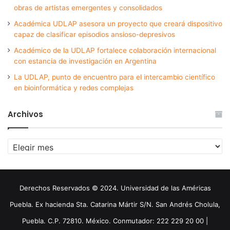
obras de artistas emergentes y consolidados
Académica UDLAP asesora un proyecto que creará dispositivo
capaz de clasificar episodios ansioso-depresivos
Académico de la UDLAP fortalece colaboración internacional
con estancia de investigación en Argentina
La UDLAP, punto de encuentro para el intercambio científico
en bioinformática y redes complejas
Archivos
Archivos
Derechos Reservados © 2024. Universidad de las Américas
Puebla. Ex hacienda Sta. Catarina Mártir S/N. San Andrés Cholula,
Puebla. C.P. 72810. México. Conmutador: 222 229 20 00 |