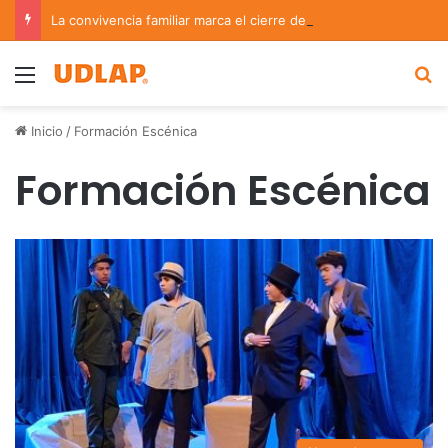
La convivencia familiar marca el cierre del Curso de Verano de Escuelas Aztecas
Menu
B
Inicio
/
Formación Escénica
Formación Escénica