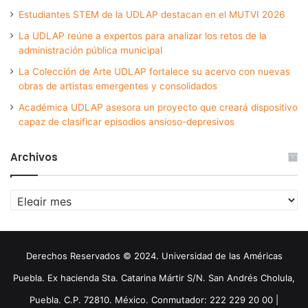
Estudiantes STEM de la UDLAP destacan en el MUTVI 2026
La UDLAP reúne a expertos para analizar los retos de la
administración pública municipal
La Colección de Arte UDLAP fortalece su acervo con nuevas
obras de artistas emergentes y consolidados
Académica UDLAP asesora un proyecto que creará dispositivo
capaz de clasificar episodios ansioso-depresivos
Archivos
Archivos
Derechos Reservados © 2024. Universidad de las Américas
Puebla. Ex hacienda Sta. Catarina Mártir S/N. San Andrés Cholula,
Puebla. C.P. 72810. México. Conmutador: 222 229 20 00 |