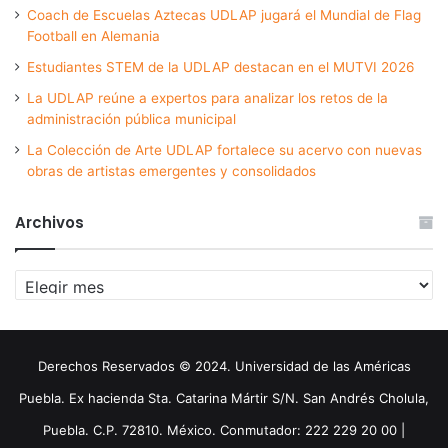
Coach de Escuelas Aztecas UDLAP jugará el Mundial de Flag
Football en Alemania
Estudiantes STEM de la UDLAP destacan en el MUTVI 2026
La UDLAP reúne a expertos para analizar los retos de la
administración pública municipal
La Colección de Arte UDLAP fortalece su acervo con nuevas
obras de artistas emergentes y consolidados
Archivos
Archivos
Derechos Reservados © 2024. Universidad de las Américas
Puebla. Ex hacienda Sta. Catarina Mártir S/N. San Andrés Cholula,
Puebla. C.P. 72810. México. Conmutador: 222 229 20 00 |