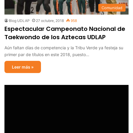
Comunidad
Blog UDLAP
27 octubre, 2018
958
Espectacular Campeonato Nacional de
Taekwondo de los Aztecas UDLAP
Aún faltan días de competencia y la Tribu Verde ya festeja su
primer par de títulos en este 2018, puesto…
Leer más »