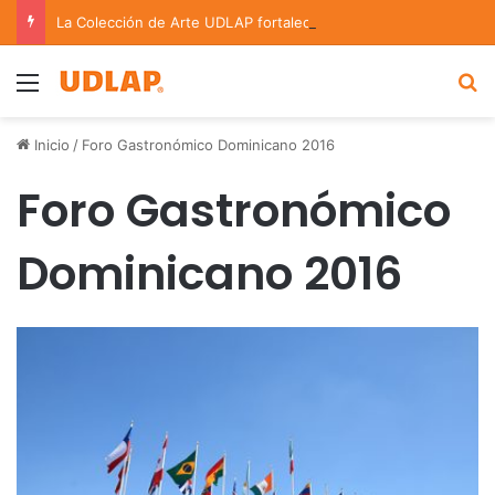
La Colección de Arte UDLAP fortalece su acervo con nuevas obras de artistas emergentes y consolidados
Menu
B
Inicio
/
Foro Gastronómico Dominicano 2016
Foro Gastronómico
Dominicano 2016