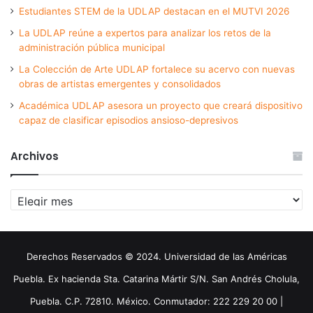
Estudiantes STEM de la UDLAP destacan en el MUTVI 2026
La UDLAP reúne a expertos para analizar los retos de la
administración pública municipal
La Colección de Arte UDLAP fortalece su acervo con nuevas
obras de artistas emergentes y consolidados
Académica UDLAP asesora un proyecto que creará dispositivo
capaz de clasificar episodios ansioso-depresivos
Archivos
Archivos
Derechos Reservados © 2024. Universidad de las Américas
Puebla. Ex hacienda Sta. Catarina Mártir S/N. San Andrés Cholula,
Puebla. C.P. 72810. México. Conmutador: 222 229 20 00 |