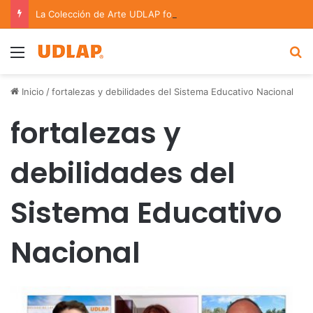
La Colección de Arte UDLAP fortalece su acervo con nuevas obras de artistas emergentes y consolidados
Menu
B
Inicio
/
fortalezas y debilidades del Sistema Educativo Nacional
fortalezas y
debilidades del
Sistema Educativo
Nacional