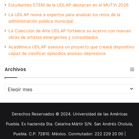
Estudiantes STEM de la UDLAP destacan en el MUTVI 2026
La UDLAP reúne a expertos para analizar los retos de la
administración pública municipal
La Colección de Arte UDLAP fortalece su acervo con nuevas
obras de artistas emergentes y consolidados
Académica UDLAP asesora un proyecto que creará dispositivo
capaz de clasificar episodios ansioso-depresivos
Archivos
Archivos
Derechos Reservados © 2024. Universidad de las Américas
Puebla. Ex hacienda Sta. Catarina Mártir S/N. San Andrés Cholula,
Puebla. C.P. 72810. México. Conmutador: 222 229 20 00 |