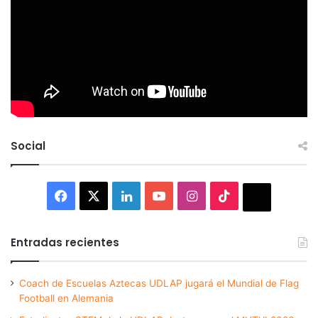
Social
Facebook
X
LinkedIn
YouTube
Instagram
TikTok
Thread
Entradas recientes
Coach de Escuelas Aztecas UDLAP jugará el Mundial de Flag
Football en Alemania