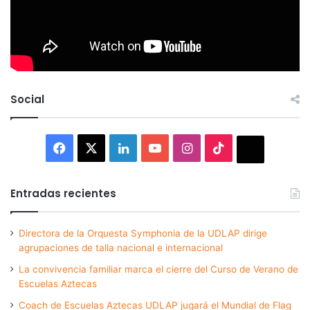
Social
Facebook
X
LinkedIn
YouTube
Instagram
TikTok
Thread
Entradas recientes
Directora de la Orquesta Symphonia de la UDLAP dirige
agrupaciones de talla nacional e internacional
La convivencia familiar marca el cierre del Curso de Verano de
Escuelas Aztecas
Coach de Escuelas Aztecas UDLAP jugará el Mundial de Flag