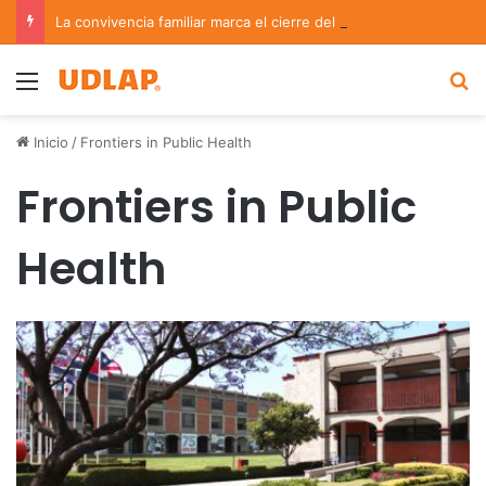
La convivencia familiar marca el cierre del Curso de Verano de Escuelas Aztecas
Menu
B
Inicio
/
Frontiers in Public Health
Frontiers in Public
Health