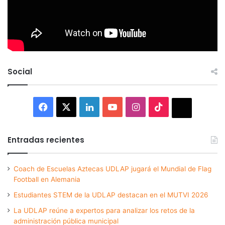
Social
Facebook
X
LinkedIn
YouTube
Instagram
TikTok
Thread
Entradas recientes
Coach de Escuelas Aztecas UDLAP jugará el Mundial de Flag
Football en Alemania
Estudiantes STEM de la UDLAP destacan en el MUTVI 2026
La UDLAP reúne a expertos para analizar los retos de la
administración pública municipal