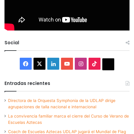
Social
Facebook
X
LinkedIn
YouTube
Instagram
TikTok
Thread
Entradas recientes
Directora de la Orquesta Symphonia de la UDLAP dirige
agrupaciones de talla nacional e internacional
La convivencia familiar marca el cierre del Curso de Verano de
Escuelas Aztecas
Coach de Escuelas Aztecas UDLAP jugará el Mundial de Flag