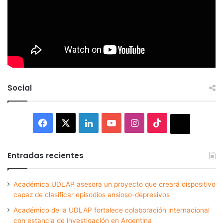
Social
Facebook
X
LinkedIn
YouTube
Instagram
TikTok
Thread
Entradas recientes
Académica UDLAP asesora un proyecto que creará dispositivo
capaz de clasificar episodios ansioso-depresivos
Académico de la UDLAP fortalece colaboración internacional
con estancia de investigación en Argentina