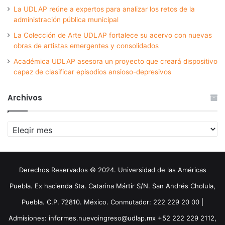
La UDLAP reúne a expertos para analizar los retos de la
administración pública municipal
La Colección de Arte UDLAP fortalece su acervo con nuevas
obras de artistas emergentes y consolidados
Académica UDLAP asesora un proyecto que creará dispositivo
capaz de clasificar episodios ansioso-depresivos
Archivos
Archivos
Derechos Reservados © 2024. Universidad de las Américas
Puebla. Ex hacienda Sta. Catarina Mártir S/N. San Andrés Cholula,
Puebla. C.P. 72810. México. Conmutador: 222 229 20 00 |
Admisiones: informes.nuevoingreso@udlap.mx +52 222 229 2112,