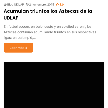
Blog UDLAP
2 noviembre, 2015
824
Acumulan triunfos los Aztecas de la
UDLAP
En futbol soccer, en baloncesto y en voleibol varonil, los
Aztecas continúan acumulando triunfos en sus respectivas
ligas: en balompié,…
Leer más »