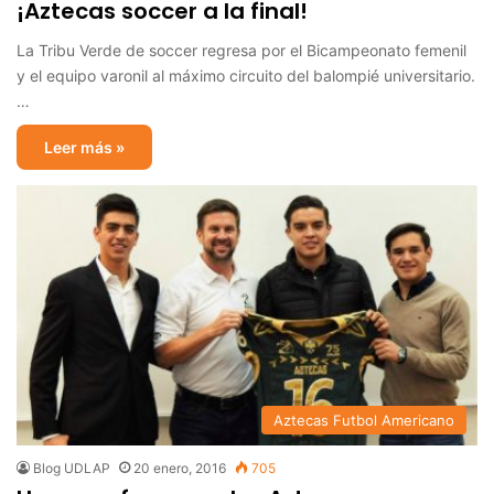
¡Aztecas soccer a la final!
La Tribu Verde de soccer regresa por el Bicampeonato femenil
y el equipo varonil al máximo circuito del balompié universitario.
…
Leer más »
Aztecas Futbol Americano
Blog UDLAP
20 enero, 2016
705