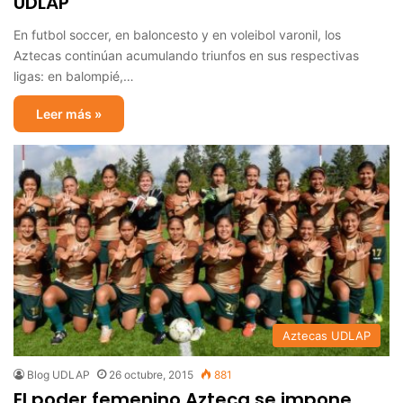
UDLAP
En futbol soccer, en baloncesto y en voleibol varonil, los
Aztecas continúan acumulando triunfos en sus respectivas
ligas: en balompié,…
Leer más »
Aztecas UDLAP
Blog UDLAP
26 octubre, 2015
881
El poder femenino Azteca se impone