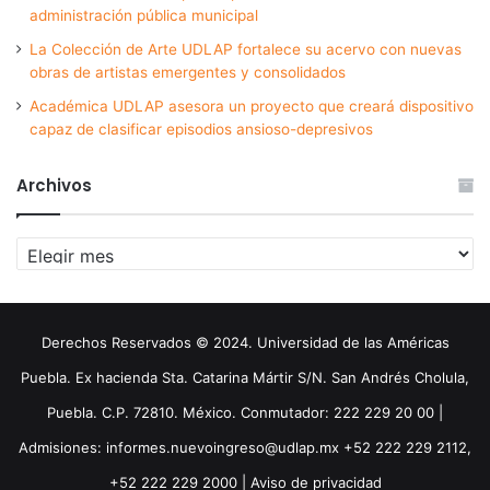
administración pública municipal
La Colección de Arte UDLAP fortalece su acervo con nuevas
obras de artistas emergentes y consolidados
Académica UDLAP asesora un proyecto que creará dispositivo
capaz de clasificar episodios ansioso-depresivos
Archivos
Archivos
Derechos Reservados © 2024. Universidad de las Américas
Puebla. Ex hacienda Sta. Catarina Mártir S/N. San Andrés Cholula,
Puebla. C.P. 72810. México. Conmutador: 222 229 20 00 |
Admisiones: informes.nuevoingreso@udlap.mx +52 222 229 2112,
+52 222 229 2000 |
Aviso de privacidad