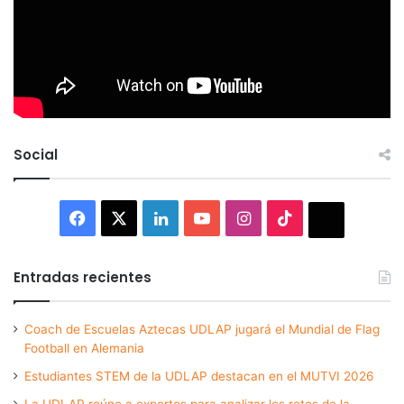
Social
Facebook
X
LinkedIn
YouTube
Instagram
TikTok
Thread
Entradas recientes
Coach de Escuelas Aztecas UDLAP jugará el Mundial de Flag
Football en Alemania
Estudiantes STEM de la UDLAP destacan en el MUTVI 2026
La UDLAP reúne a expertos para analizar los retos de la