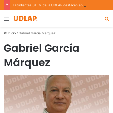
Estudiantes STEM de la UDLAP destacan en el MUTVI 2026
Menu
B
Inicio
/
Gabriel García Márquez
Gabriel García
Márquez