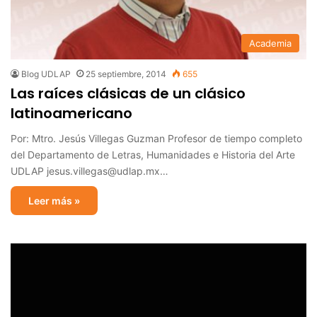
Academia
Blog UDLAP
25 septiembre, 2014
655
Las raíces clásicas de un clásico
latinoamericano
Por: Mtro. Jesús Villegas Guzman Profesor de tiempo completo
del Departamento de Letras, Humanidades e Historia del Arte
UDLAP jesus.villegas@udlap.mx…
Leer más »