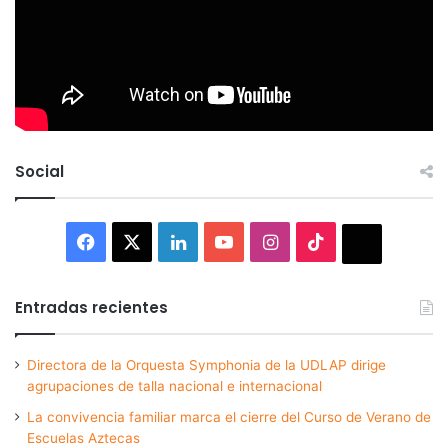
Social
Facebook
X
LinkedIn
YouTube
Instagram
TikTok
Thread
Entradas recientes
Directora de la Orquesta Symphonia de la UDLAP dirige
agrupaciones de talla nacional e internacional
La convivencia familiar marca el cierre del Curso de Verano de
Escuelas Aztecas