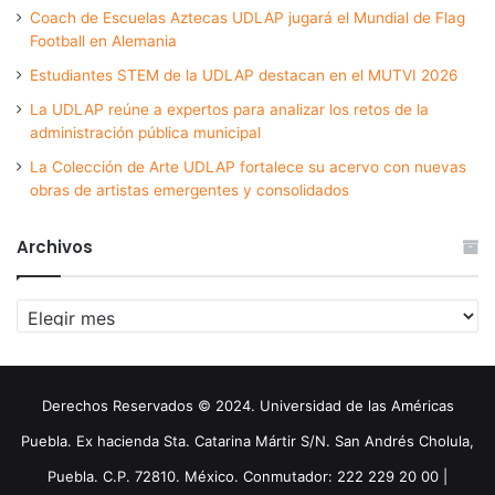
Coach de Escuelas Aztecas UDLAP jugará el Mundial de Flag
Football en Alemania
Estudiantes STEM de la UDLAP destacan en el MUTVI 2026
La UDLAP reúne a expertos para analizar los retos de la
administración pública municipal
La Colección de Arte UDLAP fortalece su acervo con nuevas
obras de artistas emergentes y consolidados
Archivos
Archivos
Derechos Reservados © 2024. Universidad de las Américas
Puebla. Ex hacienda Sta. Catarina Mártir S/N. San Andrés Cholula,
Puebla. C.P. 72810. México. Conmutador: 222 229 20 00 |