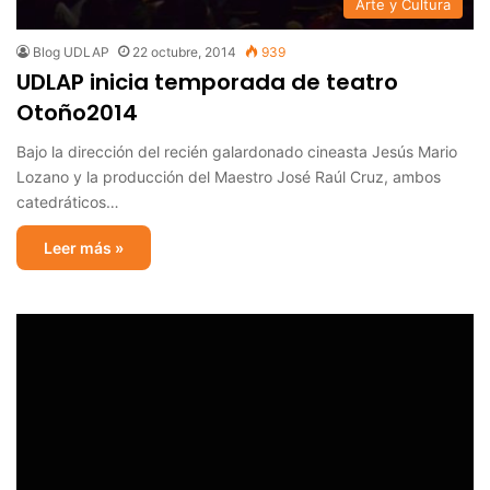
Arte y Cultura
Blog UDLAP
22 octubre, 2014
939
UDLAP inicia temporada de teatro
Otoño2014
Bajo la dirección del recién galardonado cineasta Jesús Mario
Lozano y la producción del Maestro José Raúl Cruz, ambos
catedráticos…
Leer más »