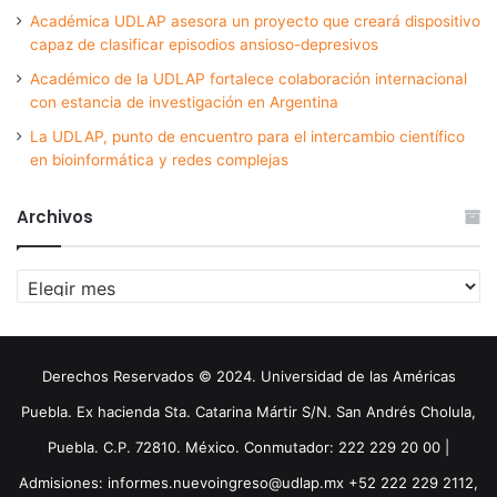
Académica UDLAP asesora un proyecto que creará dispositivo
capaz de clasificar episodios ansioso-depresivos
Académico de la UDLAP fortalece colaboración internacional
con estancia de investigación en Argentina
La UDLAP, punto de encuentro para el intercambio científico
en bioinformática y redes complejas
Archivos
Archivos
Derechos Reservados © 2024. Universidad de las Américas
Puebla. Ex hacienda Sta. Catarina Mártir S/N. San Andrés Cholula,
Puebla. C.P. 72810. México. Conmutador: 222 229 20 00 |
Admisiones: informes.nuevoingreso@udlap.mx +52 222 229 2112,