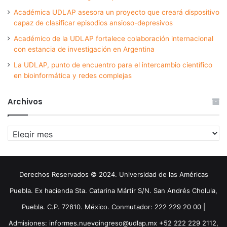
Académica UDLAP asesora un proyecto que creará dispositivo
capaz de clasificar episodios ansioso-depresivos
Académico de la UDLAP fortalece colaboración internacional
con estancia de investigación en Argentina
La UDLAP, punto de encuentro para el intercambio científico
en bioinformática y redes complejas
Archivos
Archivos
Derechos Reservados © 2024. Universidad de las Américas
Puebla. Ex hacienda Sta. Catarina Mártir S/N. San Andrés Cholula,
Puebla. C.P. 72810. México. Conmutador: 222 229 20 00 |
Admisiones: informes.nuevoingreso@udlap.mx +52 222 229 2112,