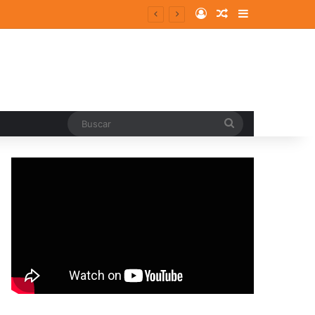
Log In
Random Article
Sidebar
Buscar