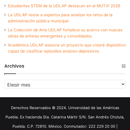
Estudiantes STEM de la UDLAP destacan en el MUTVI 2026
La UDLAP reúne a expertos para analizar los retos de la
administración pública municipal
La Colección de Arte UDLAP fortalece su acervo con nuevas
obras de artistas emergentes y consolidados
Académica UDLAP asesora un proyecto que creará dispositivo
capaz de clasificar episodios ansioso-depresivos
Archivos
Archivos
Derechos Reservados © 2024. Universidad de las Américas
Puebla. Ex hacienda Sta. Catarina Mártir S/N. San Andrés Cholula,
Puebla. C.P. 72810. México. Conmutador: 222 229 20 00 |