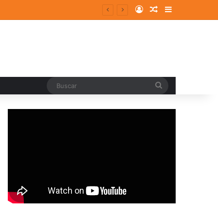
Log In
Random Article
Sidebar
Buscar