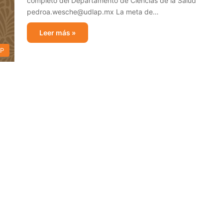
completo del Departamento de Ciencias de la Salud
pedroa.wesche@udlap.mx La meta de…
Leer más »
AP