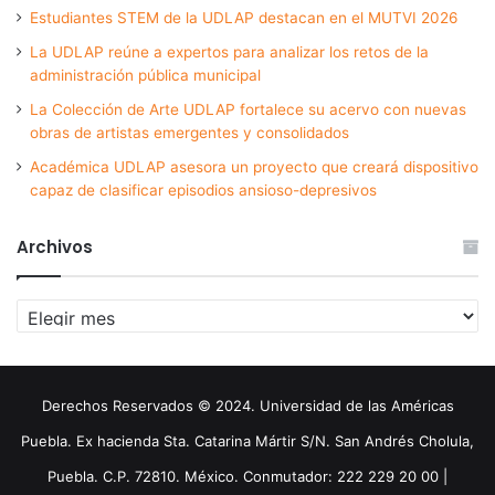
Estudiantes STEM de la UDLAP destacan en el MUTVI 2026
La UDLAP reúne a expertos para analizar los retos de la
administración pública municipal
La Colección de Arte UDLAP fortalece su acervo con nuevas
obras de artistas emergentes y consolidados
Académica UDLAP asesora un proyecto que creará dispositivo
capaz de clasificar episodios ansioso-depresivos
Archivos
Archivos
Derechos Reservados © 2024. Universidad de las Américas
Puebla. Ex hacienda Sta. Catarina Mártir S/N. San Andrés Cholula,
Puebla. C.P. 72810. México. Conmutador: 222 229 20 00 |