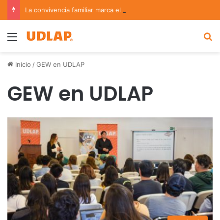
La convivencia familiar marca el cierre del Curso de Verano de Escuelas Aztecas
Menu
B
Inicio
/
GEW en UDLAP
GEW en UDLAP