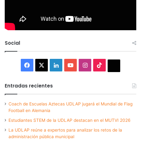
Social
Facebook
X
LinkedIn
YouTube
Instagram
TikTok
Thread
Entradas recientes
Coach de Escuelas Aztecas UDLAP jugará el Mundial de Flag
Football en Alemania
Estudiantes STEM de la UDLAP destacan en el MUTVI 2026
La UDLAP reúne a expertos para analizar los retos de la
administración pública municipal