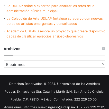
La UDLAP reúne a expertos para analizar los retos de la
administración pública municipal
La Colección de Arte UDLAP fortalece su acervo con nuevas
obras de artistas emergentes y consolidados
Académica UDLAP asesora un proyecto que creará dispositivo
capaz de clasificar episodios ansioso-depresivos
Archivos
Archivos
Derechos Reservados © 2024. Universidad de las Américas
Puebla. Ex hacienda Sta. Catarina Mártir S/N. San Andrés Cholula,
Puebla. C.P. 72810. México. Conmutador: 222 229 20 00 |
Admisiones: informes.nuevoingreso@udlap.mx +52 222 229 2112,