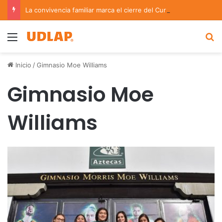
La convivencia familiar marca el cierre del Curso de Verano de Escuelas Aztecas
Menu
B
Inicio
/
Gimnasio Moe Williams
Gimnasio Moe
Williams