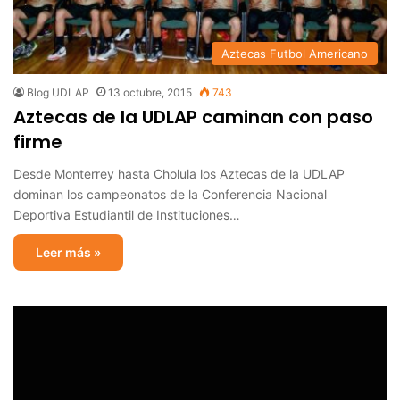
Aztecas Futbol Americano
Blog UDLAP
13 octubre, 2015
743
Aztecas de la UDLAP caminan con paso
firme
Desde Monterrey hasta Cholula los Aztecas de la UDLAP
dominan los campeonatos de la Conferencia Nacional
Deportiva Estudiantil de Instituciones…
Leer más »