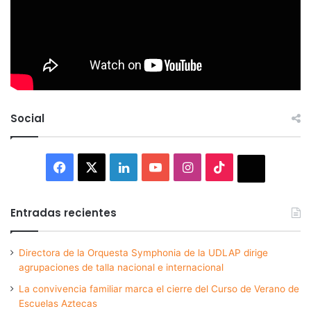
Social
Facebook
X
LinkedIn
YouTube
Instagram
TikTok
Thread
Entradas recientes
Directora de la Orquesta Symphonia de la UDLAP dirige
agrupaciones de talla nacional e internacional
La convivencia familiar marca el cierre del Curso de Verano de
Escuelas Aztecas