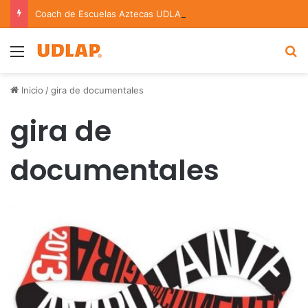
Coach de Escuelas Aztecas UDLAP jugará el Mundial de Flag Football en Alemania
Menu
B
Inicio
/
gira de documentales
gira de
documentales