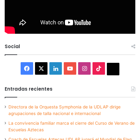
Social
Facebook
X
LinkedIn
YouTube
Instagram
TikTok
Thread
Entradas recientes
Directora de la Orquesta Symphonia de la UDLAP dirige
agrupaciones de talla nacional e internacional
La convivencia familiar marca el cierre del Curso de Verano de
Escuelas Aztecas
Coach de Escuelas Aztecas UDLAP jugará el Mundial de Flag