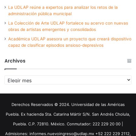
La UDLAP reúne a expertos para analizar los retos de la
administración pública municipal
La Colección de Arte UDLAP fortalece su acervo con nuevas
obras de artistas emergentes y consolidados
Académica UDLAP asesora un proyecto que creará dispositivo
capaz de clasificar episodios ansioso-depresivos
Archivos
Archivos
Derechos Reservados © 2024. Universidad de las Américas
Puebla. Ex hacienda Sta. Catarina Mártir S/N. San Andrés Cholula,
Puebla. C.P. 72810. México. Conmutador: 222 229 20 00 |
Admisiones: informes.nuevoingreso@udlap.mx +52 222 229 2112,