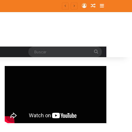
Log In
Random Article
Sidebar
Buscar