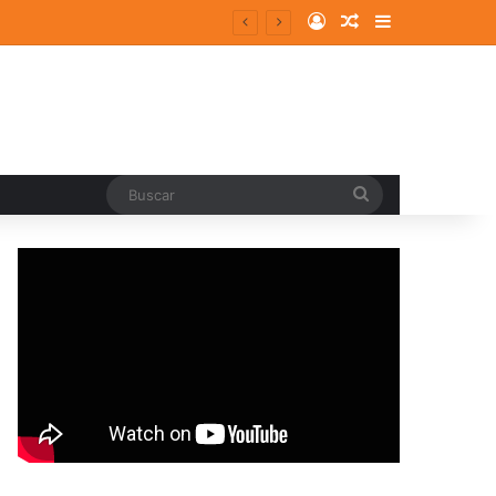
Log In
Random Article
Sidebar
Buscar