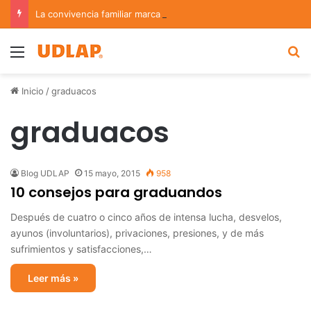
La convivencia familiar marca el cierre del Curso de Verano de Escuelas Aztecas
Menu
B
Inicio
/
graduacos
graduacos
Blog UDLAP
15 mayo, 2015
958
10 consejos para graduandos
Después de cuatro o cinco años de intensa lucha, desvelos,
ayunos (involuntarios), privaciones, presiones, y de más
sufrimientos y satisfacciones,…
Leer más »